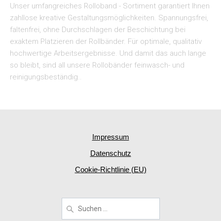
Unser umfangreiches Rolloband - Sortiment garantiert Ihnen
zahllose kreative Gestaltungsmöglichkeiten. Spannungsfrei,
faltenfrei, ohne Durchschlagen der Beschichtung bei
exaktem Platzieren der Rollbänder. Für optimale, qualitativ
hochwertige Arbeitsergebnisse. Und damit das auch lange
so bleibt, sind all unsere Rollobänder feinwasch- und
reinigungsbeständig..
Impressum
Datenschutz
Cookie-Richtlinie (EU)