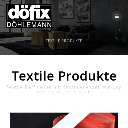
TEXTILE PRODUKTE
Textile Produkte
Textile Raffinesse mit faszinierender Wirkung
von döfix Döhlemann