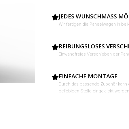
JEDES WUNSCHMASS MÖ
Wir fertigen die Paneelwagen in beli
REIBUNGSLOSES VERSCH
Einwandfreies Verschieben der Pan
EINFACHE MONTAGE
Durch das passende Zubehör kann 
beliebigen Stelle eingeklickt werden