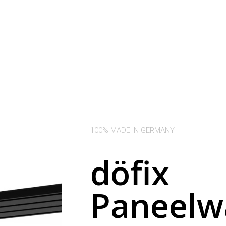
100% MADE IN GERMANY
döfix
Paneelw