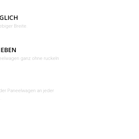
GLICH
ebiger Breite.
IEBEN
eelwagen ganz ohne ruckeln
der Paneelwagen an jeder
.